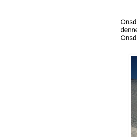
Onsda
denne 
Onsda