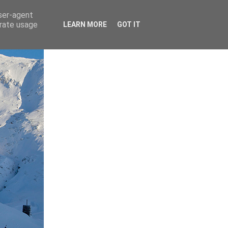
user-agent
erate usage
LEARN MORE
GOT IT