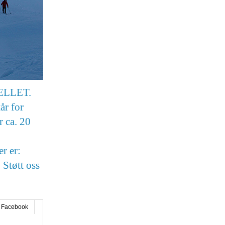
JELLET.
år for
r ca. 20
r er:
 Støtt oss
Facebook