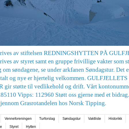
drives av stiftelsen REDNINGSHYTTEN PÅ GULF
rives av styret samt en gruppe frivillige vakter som st
g om søndagene, se under arkfanen Søndagstur. Det e
totalt og nye er hjertelig velkommen. GULFJELLETS
ir støtte til vedlikehold og drift. Vårt kontonumme
85110 Vipps: 112960 Støtt oss gjerne med et bidrag.
gjennom Grasrotandelen hos Norsk Tipping.
Venneforeningen
Turforslag
Søndagstur
Vaktliste
Historikk
se
Styret
Hytten