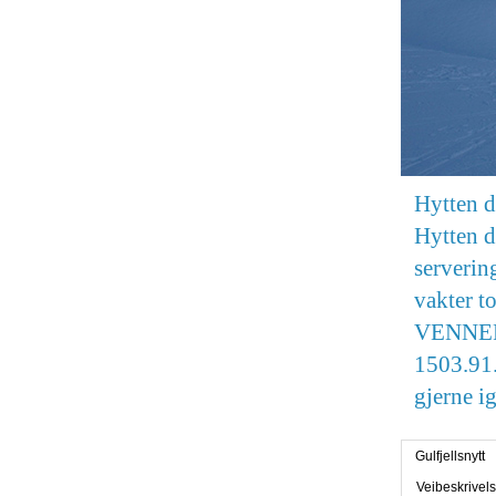
Hytten 
Hytten d
serverin
vakter 
VENNER g
1503.91.
gjerne i
Gulfjellsnytt
Veibeskrivel