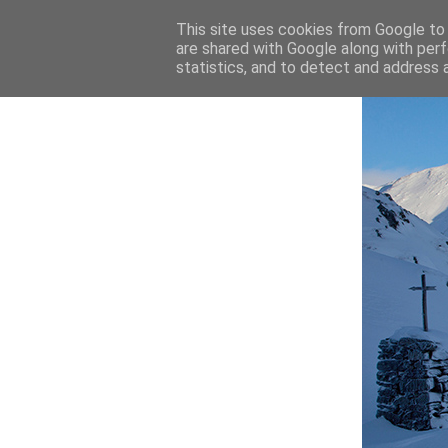
This site uses cookies from Google to d
are shared with Google along with perf
statistics, and to detect and address 