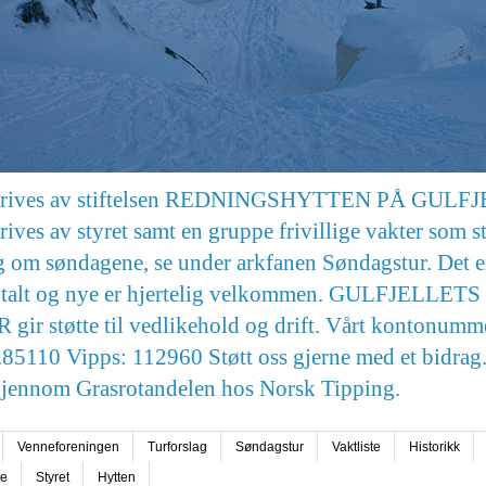
drives av stiftelsen REDNINGSHYTTEN PÅ GULF
rives av styret samt en gruppe frivillige vakter som st
g om søndagene, se under arkfanen Søndagstur. Det e
totalt og nye er hjertelig velkommen. GULFJELLETS
ir støtte til vedlikehold og drift. Vårt kontonumme
85110 Vipps: 112960 Støtt oss gjerne med et bidrag.
gjennom Grasrotandelen hos Norsk Tipping.
Venneforeningen
Turforslag
Søndagstur
Vaktliste
Historikk
se
Styret
Hytten