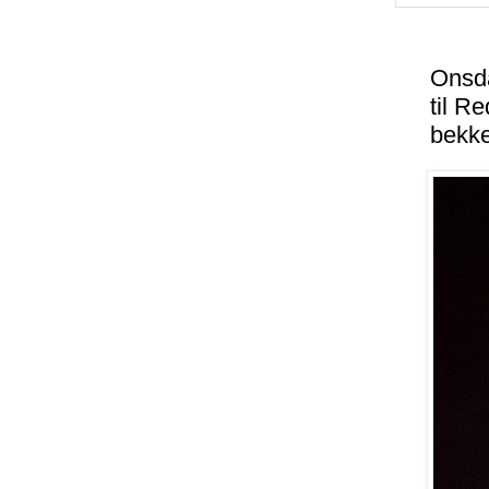
Onsda
til R
bekke