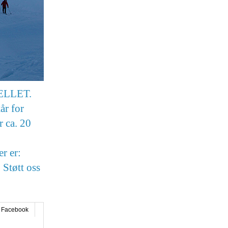
JELLET.
år for
r ca. 20
r er:
 Støtt oss
Facebook