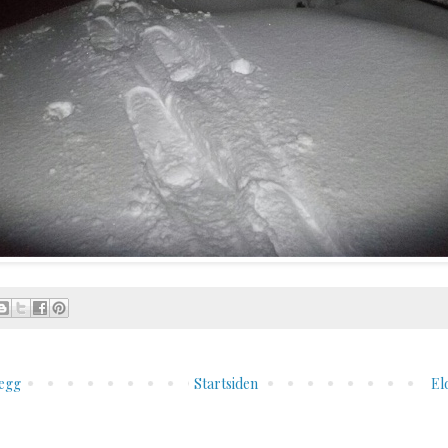
legg
Startsiden
El