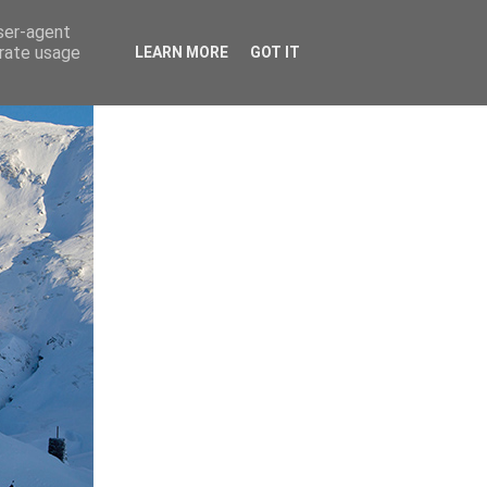
user-agent
erate usage
LEARN MORE
GOT IT