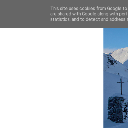
This site uses cookies from Google to d
are shared with Google along with perf
statistics, and to detect and address 