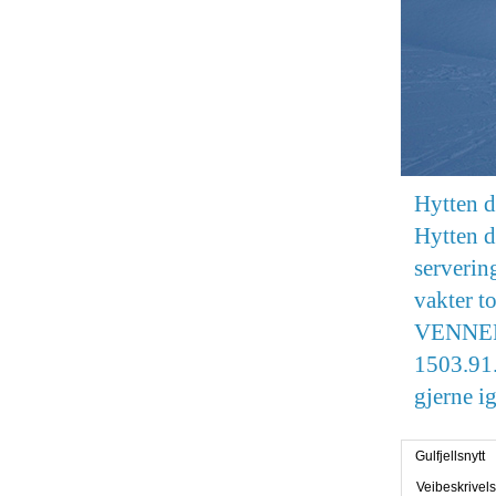
Hytten 
Hytten d
serverin
vakter 
VENNER g
1503.91.
gjerne i
Gulfjellsnytt
Veibeskrivel