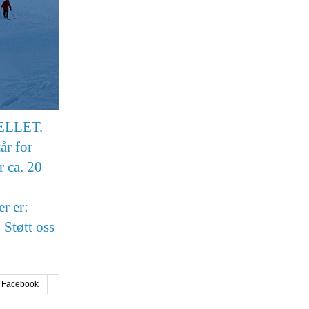
JELLET.
år for
r ca. 20
r er:
 Støtt oss
Facebook