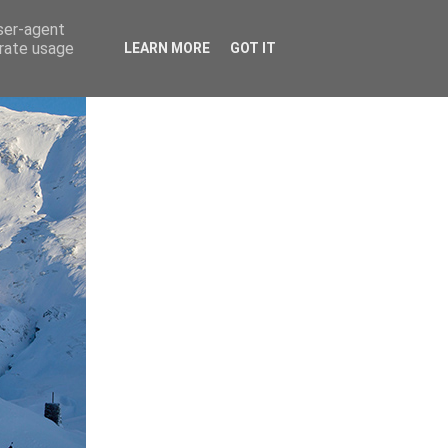
user-agent
erate usage
LEARN MORE
GOT IT