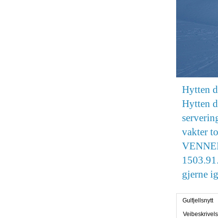
Hytten 
Hytten d
serverin
vakter 
VENNER g
1503.91.
gjerne i
Gulfjellsnytt
Veibeskrivel