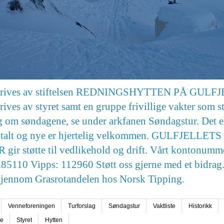
drives av stiftelsen REDNINGSHYTTEN PÅ GULF
rives av styret samt en gruppe frivillige vakter som st
g om søndagene, se under arkfanen Søndagstur. Det e
totalt og nye er hjertelig velkommen. GULFJELLETS
ir støtte til vedlikehold og drift. Vårt kontonumme
85110 Vipps: 112960 Støtt oss gjerne med et bidrag.
gjennom Grasrotandelen hos Norsk Tipping.
Venneforeningen
Turforslag
Søndagstur
Vaktliste
Historikk
se
Styret
Hytten