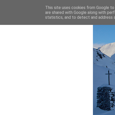
This site uses cookies from Google to d
are shared with Google along with perf
statistics, and to detect and address 