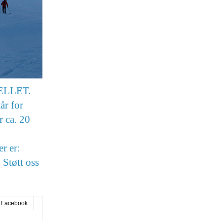
JELLET.
år for
r ca. 20
r er:
 Støtt oss
Facebook