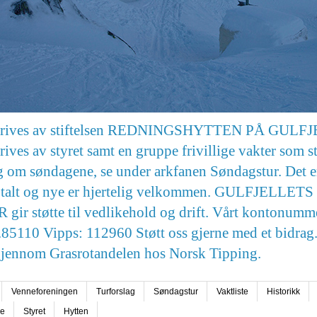
drives av stiftelsen REDNINGSHYTTEN PÅ GULF
rives av styret samt en gruppe frivillige vakter som st
g om søndagene, se under arkfanen Søndagstur. Det e
totalt og nye er hjertelig velkommen. GULFJELLETS
ir støtte til vedlikehold og drift. Vårt kontonumme
85110 Vipps: 112960 Støtt oss gjerne med et bidrag.
gjennom Grasrotandelen hos Norsk Tipping.
Venneforeningen
Turforslag
Søndagstur
Vaktliste
Historikk
se
Styret
Hytten