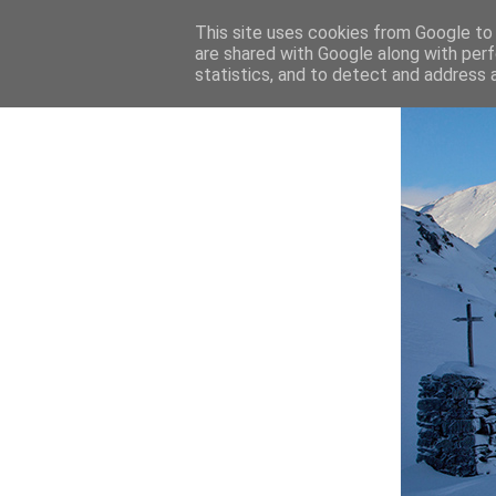
This site uses cookies from Google to d
are shared with Google along with perf
statistics, and to detect and address 